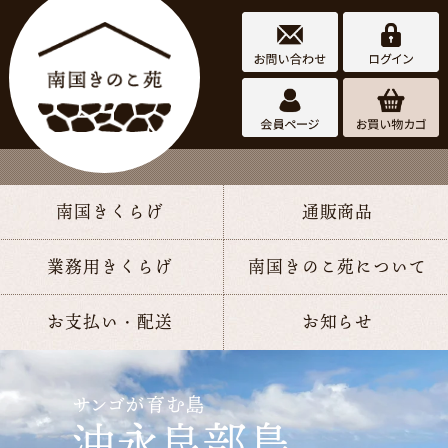
南国きくらげ
通販商品
南国きの
業務用きくらげ
南国きのこ苑について
こ苑
お支払い・配送
お知らせ
サンゴの石垣蔵が育てた
サンゴが育む島
南国きくらげ
沖永良部島