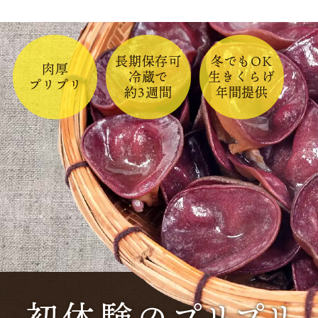
長期保存可
冬でもOK
肉厚
冷蔵で
生きくらげ
プリプリ
約3週間
年間提供
初体験のプリプリ