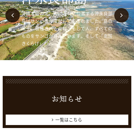
サンゴ起源の石垣蔵で育てた、肉厚プリプリ
沖縄本島の北、約60キロに位置する沖永良部
の純国産きくらげ。きくらげにとって最適な
島はサンゴ礁が隆起して生まれました。島の
高温多湿の環境で、美味しく育て上げまし
風土、収穫される産物、そして人、すべての
た。当苑ならではの食感をどうぞ召し上が
ものをサンゴが育んでいます。そして「南国
れ。
きくらげ」も。
お知らせ
一覧はこちら